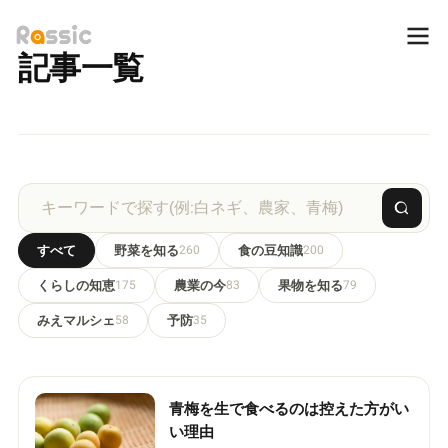
記事一覧
すべて
野菜を知る
260
食の豆知識
200
くらしの知恵
175
農業の今
83
果物を知る
79
みえマルシェ
58
予防
35
青梅を生で食べるのは控えた方がい
い理由