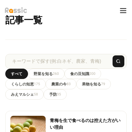
記事一覧
すべて
野菜を知る
260
食の豆知識
200
くらしの知恵
175
農業の今
83
果物を知る
79
みえマルシェ
58
予防
35
青梅を生で食べるのは控えた方がい
い理由