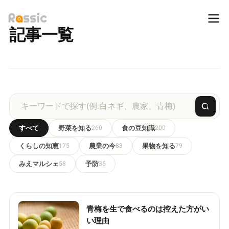
記事一覧
すべて
野菜を知る
260
食の豆知識
200
くらしの知恵
175
農業の今
83
果物を知る
79
みえマルシェ
58
予防
35
青梅を生で食べるのは控えた方がい
い理由