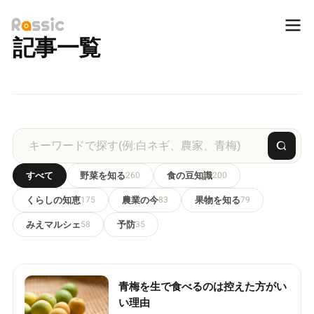
記事一覧
すべて
野菜を知る
260
食の豆知識
200
くらしの知恵
175
農業の今
83
果物を知る
79
みえマルシェ
58
予防
35
青梅を生で食べるのは控えた方がい
い理由