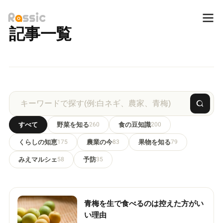
記事一覧
すべて
野菜を知る
260
食の豆知識
200
くらしの知恵
175
農業の今
83
果物を知る
79
みえマルシェ
58
予防
35
青梅を生で食べるのは控えた方がい
い理由