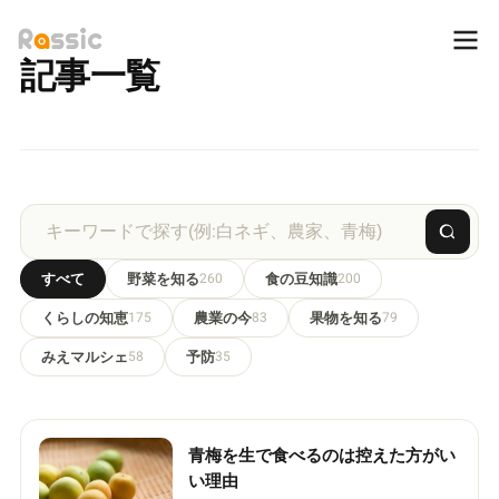
記事一覧
すべて
野菜を知る
260
食の豆知識
200
くらしの知恵
175
農業の今
83
果物を知る
79
みえマルシェ
58
予防
35
青梅を生で食べるのは控えた方がい
い理由