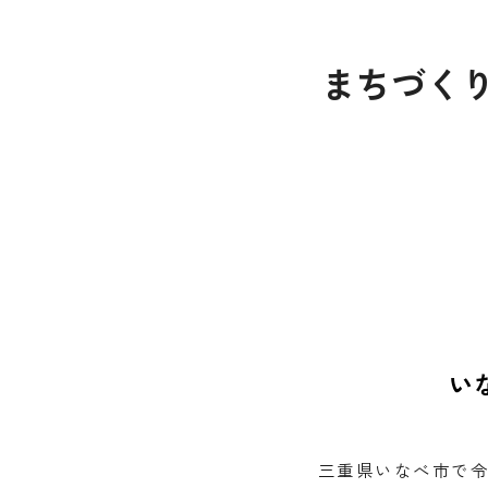
まちづく
い
三重県いなべ市で令