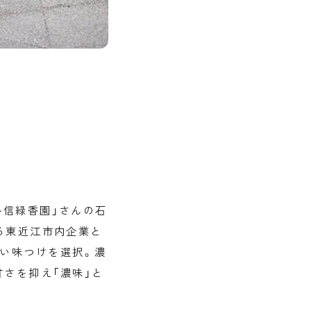
ル信緑香園」さんの石
る東近江市内企業と
い味つけを選択。濃
さを抑え「濃味」と