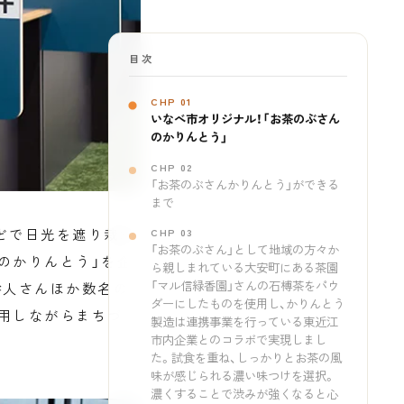
目次
CHP 01
いなべ市オリジナル！「お茶のぶさん
のかりんとう」
CHP 02
「お茶のぶさんかりんとう」ができる
まで
どで日光を遮り栽培
CHP 03
「お茶のぶさん」として地域の方々か
のかりんとう」を企
ら親しまれている大安町にある茶園
「マル信緑香園」さんの石榑茶をパウ
幹人さんほか数名の
ダーにしたものを使用し、かりんとう
用しながらまちづく
製造は連携事業を行っている東近江
市内企業とのコラボで実現しまし
た。試食を重ね、しっかりとお茶の風
味が感じられる濃い味つけを選択。
濃くすることで渋みが強くなると心