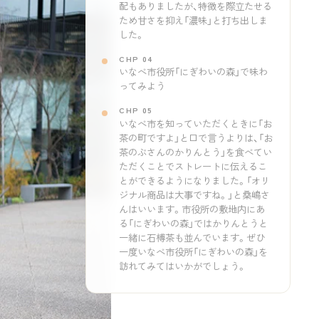
配もありましたが、特徴を際立たせる
ため甘さを抑え「濃味」と打ち出しま
した。
CHP 04
いなべ市役所「にぎわいの森」で味わ
ってみよう
CHP 05
いなべ市を知っていただくときに「お
茶の町ですよ」と口で言うよりは、「お
茶のぶさんのかりんとう」を食べてい
ただくことでストレートに伝えるこ
とができるようになりました。「オリ
ジナル商品は大事ですね。」と桑嶋さ
んはいいます。市役所の敷地内にあ
る「にぎわいの森」ではかりんとうと
一緒に石榑茶も並んでいます。ぜひ
一度いなべ市役所「にぎわいの森」を
訪れてみてはいかがでしょう。