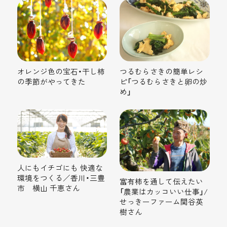
オレンジ色の宝石・干し柿
つるむらさきの簡単レシ
の季節がやってきた
ピ「つるむらさきと卵の炒
め」
人にもイチゴにも 快適な
環境をつくる／香川・三豊
富有柿を通して伝えたい
市 横山 千恵さん
「農業はカッコいい仕事」/
せっきーファーム関谷英
樹さん