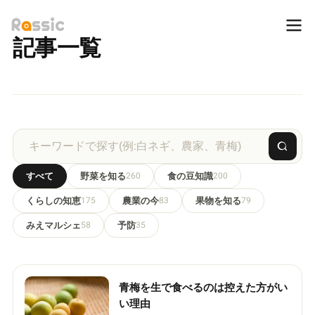
記事一覧
すべて
野菜を知る
260
食の豆知識
200
くらしの知恵
175
農業の今
83
果物を知る
79
みえマルシェ
58
予防
35
青梅を生で食べるのは控えた方がい
い理由