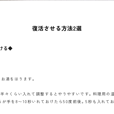
復活させる方法2選
ける◆
のお湯をはります。
を半々くらい入れて調整するとやりやすいです。料理用の
るが手を8〜10秒いれておけたら50度前後。5秒も入れて