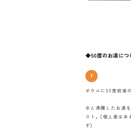
◆50度のお湯につ
ボウルに50度前後
水と沸騰したお湯
スト。（個人差はあ
す）