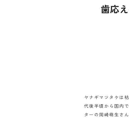
歯応え
ヤナギマツタケは枯
代後半頃から国内
ターの岡崎萌生さん