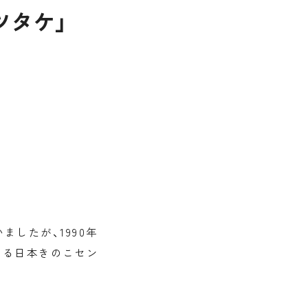
ツタケ」
したが、1990年
ある日本きのこセン