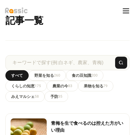
記事一覧
すべて
野菜を知る
260
食の豆知識
200
くらしの知恵
175
農業の今
83
果物を知る
79
みえマルシェ
58
予防
35
青梅を生で食べるのは控えた方がい
い理由