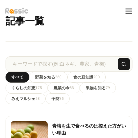
記事一覧
すべて
野菜を知る
260
食の豆知識
200
くらしの知恵
175
農業の今
83
果物を知る
79
みえマルシェ
58
予防
35
青梅を生で食べるのは控えた方がい
い理由