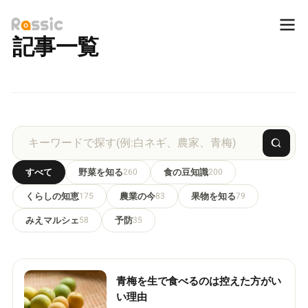
記事一覧
すべて
野菜を知る
260
食の豆知識
200
くらしの知恵
175
農業の今
83
果物を知る
79
みえマルシェ
58
予防
35
青梅を生で食べるのは控えた方がい
い理由