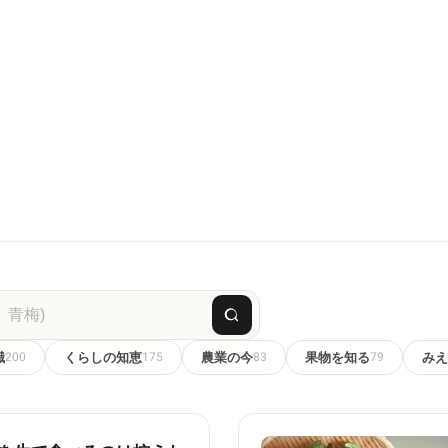
識
200
くらしの知恵
175
農業の今
83
果物を知る
79
みえ