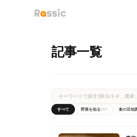
記事一覧
すべて
野菜を知る
260
食の豆知