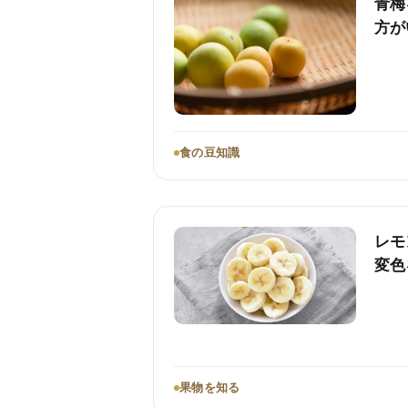
青梅
方が
食の豆知識
レモ
変色
果物を知る