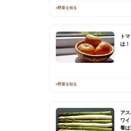
野菜を知る
トマ
は！
野菜を知る
アス
ワイ
養は