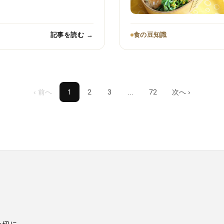
記事を読む →
食の豆知識
‹ 前へ
1
2
3
…
72
次へ ›