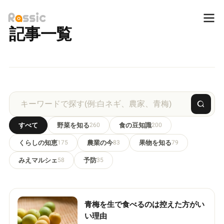
記事一覧
すべて
野菜を知る
260
食の豆知識
200
くらしの知恵
175
農業の今
83
果物を知る
79
みえマルシェ
58
予防
35
青梅を生で食べるのは控えた方がい
い理由