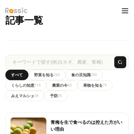
記事一覧
すべて
野菜を知る
260
食の豆知識
200
くらしの知恵
175
農業の今
83
果物を知る
79
みえマルシェ
58
予防
35
青梅を生で食べるのは控えた方がい
い理由