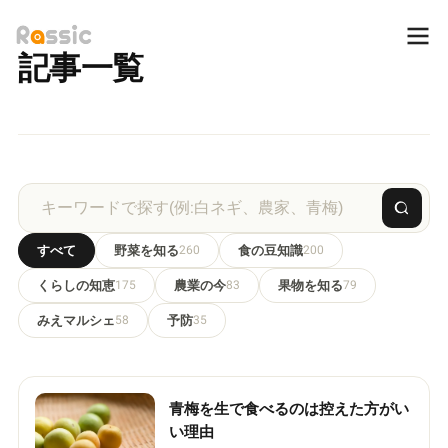
記事一覧
すべて
野菜を知る
260
食の豆知識
200
くらしの知恵
175
農業の今
83
果物を知る
79
みえマルシェ
58
予防
35
青梅を生で食べるのは控えた方がい
い理由