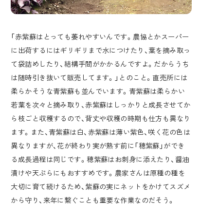
「赤紫蘇はとっても萎れやすいんです。農協とかスーパー
に出荷するにはギリギリまで水につけたり、葉を摘み取っ
て袋詰めしたり、結構手間がかかるんですよ。だからうち
は随時引き抜いて販売してます。」とのこと。直売所には
柔らかそうな青紫蘇も並んでいます。青紫蘇は柔らかい
若葉を次々と摘み取り、赤紫蘇はしっかりと成長させてか
ら枝ごと収穫するので、背丈や収穫の時期も仕方も異なり
ます。また、青紫蘇は白、赤紫蘇は薄い紫色、咲く花の色は
異なりますが、花が終わり実が熟す前に「穂紫蘇」ができ
る成長過程は同じです。穂紫蘇はお刺身に添えたり、醤油
漬けや天ぷらにもおすすめです。農家さんは原種の種を
大切に育て続けるため、紫蘇の実にネットをかけてスズメ
から守り、来年に繋ぐことも重要な作業なのだそう。