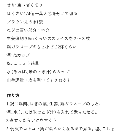
せり1束→ざく切り
はくさい1/4個→葉と芯を分けて切る
ブラウンえのき1袋
ねぎの青い部分１本分
生姜薄切り5㎝くらいのスライスを２〜３枚
鶏ガラスープのもと小さじ2杯くらい
酒1/2カップ
塩、こしょう適量
水（あれば、米のとぎ汁）６カップ
山芋適量→皮を剥いてすりおろす
作り方
1.鍋に鶏肉、ねぎの葉、生姜、鶏ガラスープのもと、
酒、水（または米のとぎ汁）を入れて煮立たせる。
2.煮立ったらアクをすくう。
3.弱火でコトコト鶏が柔らかくなるまで煮る。塩、こしょ