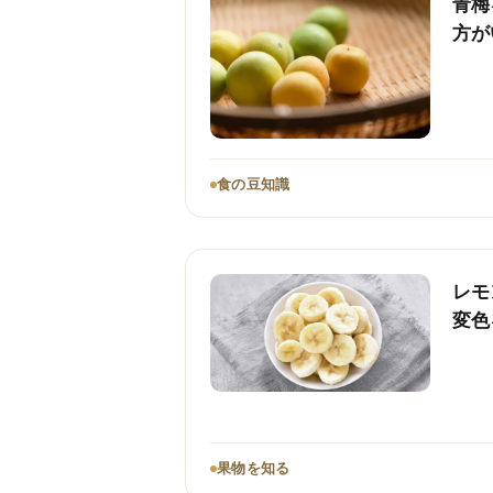
青梅
方が
食の豆知識
レモ
変色
果物を知る