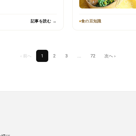
記事を読む →
食の豆知識
‹ 前へ
1
2
3
…
72
次へ ›