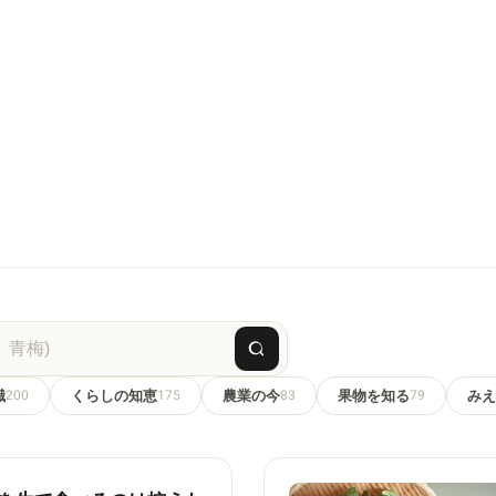
識
200
くらしの知恵
175
農業の今
83
果物を知る
79
みえ