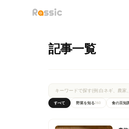
記事一覧
すべて
野菜を知る
260
食の豆知