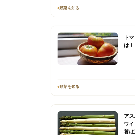
野菜を知る
トマ
は！
野菜を知る
アス
ワイ
養は