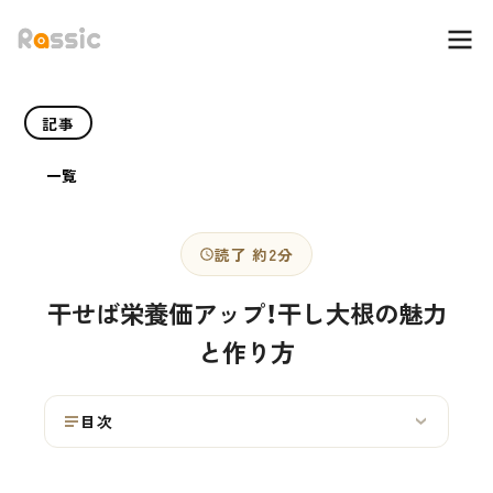
記事
一覧
読了 約2分
干せば栄養価アップ！干し大根の魅力
と作り方
目次
›