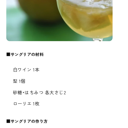
■サングリアの材料
白ワイン 1本
梨 1個
砂糖・はちみつ 各大さじ2
ローリエ 1枚
■サングリアの作り方